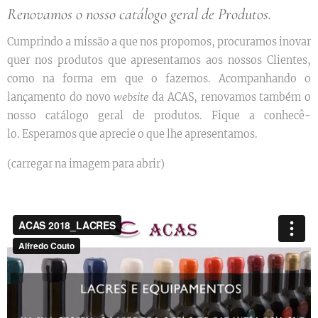
Renovamos o nosso catálogo geral de Produtos.
Cumprindo a missão a que nos propomos, procuramos inovar
quer nos produtos que apresentamos aos nossos Clientes,
como na forma em que o fazemos.
Acompanhando o
lançamento do novo
website
da ACAS, renovamos também o
nosso catálogo geral de produtos. Fique a conhecê-
lo. Esperamos que aprecie o que lhe apresentamos.
(carregar na imagem para abrir)